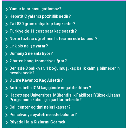
Yumurtalar nasıl çatlamaz?
Hepatit C yalancı pozitiflik nedir?
Tat 830 gram salça kaç kaşık eder?
Türkiye'de 11 cest saat kaç saattir?
Norm fazlası öğretmen listesi nerede bulunur?
Link bio ne işe yarar?
Jumanji 3 ne anlatıyor?
2 buten hangi izomeriye uğrar?
Denizde 3 balık var. 1 boğulmuş, kaç balık kalmış bilmecenin
cevabı nedir?
8 Litre Kavanoz Kaç Adettir?
Anti-rubella IGM kaç günde negatife döner?
Hacettepe Üniversitesi Mühendislik Fakültesi Yüksek Lisans
Programına kabul için şartlar nelerdir?
Call center eğitimi neleri kapsar?
Pensilvanya eyaleti nerede bulunur?
Rüyada Hala Kızlarını Görmek