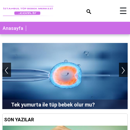
×
☰
Anasayfa
‹
›
Tek yumurta ile tüp bebek olur mu?
SON YAZILAR