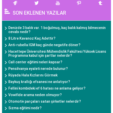
SON EKLENEN YAZILAR
Denizde 3 balık var. 1 boğulmuş, kaç balık kalmış bilmecenin
cevabı nedir?
8 Litre Kavanoz Kaç Adettir?
Anti-rubella IGM kaç günde negatife döner?
Hacettepe Üniversitesi Mühendislik Fakültesi Yüksek Lisans
Programına kabul için şartlar nelerdir?
Call center eğitimi neleri kapsar?
Pensilvanya eyaleti nerede bulunur?
Rüyada Hala Kızlarını Görmek
Baykuş krallığı efsanesi ne anlatıyor?
Fellini kombideki ef 6 hatası ne anlama geliyor?
Vowifide arama neden olmuyor?
Otomotiv parçaları satan şirketler nelerdir?
Sızma eğitimi nedir?