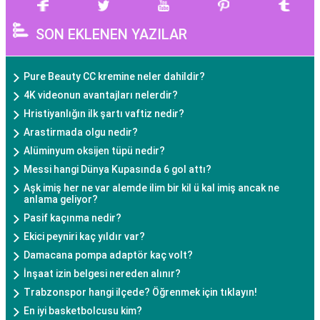
SON EKLENEN YAZILAR
Pure Beauty CC kremine neler dahildir?
4K videonun avantajları nelerdir?
Hristiyanlığın ilk şartı vaftiz nedir?
Arastirmada olgu nedir?
Alüminyum oksijen tüpü nedir?
Messi hangi Dünya Kupasında 6 gol attı?
Aşk imiş her ne var alemde ilim bir kil ü kal imiş ancak ne
anlama geliyor?
Pasif kaçınma nedir?
Ekici peyniri kaç yıldır var?
Damacana pompa adaptör kaç volt?
İnşaat izin belgesi nereden alınır?
Trabzonspor hangi ilçede? Öğrenmek için tıklayın!
En iyi basketbolcusu kim?