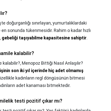
lır?
şte doğurganlığı sınırlayan, yumurtalıklardaki
en sonunda tükenmesidir. Rahim o kadar hızlı
e, gebeliği taşıyabilme kapasitesine sahiptir
.
amile kalabilir?
 kalabilir?,
Menopoz Bittiği Nasıl Anlaşılır?
işinin son iki yıl içerinde hiç adet olmamış
özellikle kadınların regl döngüsünün bitmesi
dınların adet kanaması bitmektedir.
lelik testi pozitif çıkar mı?
testi pozitif çıkar mı?,
Yaş faktörü kadınlarda