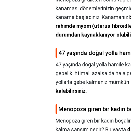
kanaması dönemlerinizin geçmiş
kanama başladınız. Kanamanız
rahimde myom (uterus fibroidler
durumdan kaynaklanıyor olabili
47 yaşında doğal yolla hami
47 yaşında doğal yolla hamile kal
gebelik ihtimali azalsa da hala 
yollarla gebe kalmanız mümkün d
kalabilirsiniz
.
Menopoza giren bir kadın b
Menopoza giren bir kadın boşalır
kalma şansım nedir? Bu yaşta
d