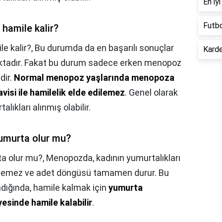
En iy
Futbo
hamile kalir?
e kalir?,
Bu durumda da en başarılı sonuçlar
Karde
aktadır. Fakat bu durum sadece erken menopoz
dir.
Normal menopoz yaşlarında menopoza
visi ile hamilelik elde edilemez
. Genel olarak
lıkları alınmış olabilir.
umurta olur mu?
a olur mu?,
Menopozda, kadının yumurtalıkları
retemez ve adet döngüsü tamamen durur. Bu
dığında, hamile kalmak için
yumurta
sinde hamile kalabilir
.