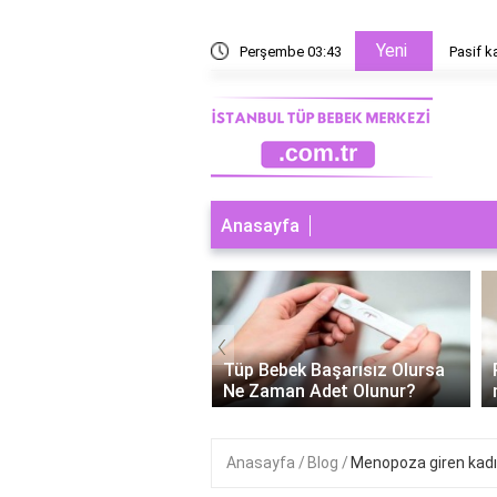
Yeni
ir?
Perşembe 03:43
Pasif k
Anasayfa
‹
ebek Başarısız Olursa
Polikistik over tüp bebek
man Adet Olunur?
neden tutmaz?
Anasayfa
Blog
Menopoza giren kadı