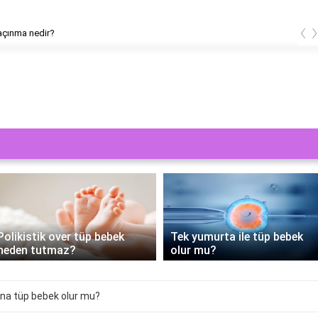
‹
açınma nedir?
PRP Tedavisi Tüp Bebek
Tek yumurta ile tüp bebek
Sürecine Yenilik Getiriyor:
olur mu?
Nasıl Yapılır?
na tüp bebek olur mu?