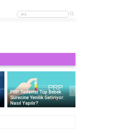
›
Pasif kaçınma nedir?
›
Tüp Bebek 11 Gün Beta HCG
Değerleri: Gebelik
Tüp Bebek Cinsiyeti
Belirteçlerinin Anlamı
Belirlenebilir Mi?