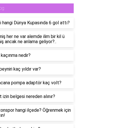
og
 hangi Dünya Kupasında 6 gol attı?
miş her ne var alemde ilim bir kil ü
miş ancak ne anlama geliyor?..
 kaçınma nedir?
peyniri kaç yıldır var?
cana pompa adaptör kaç volt?
t izin belgesi nereden alınır?
onspor hangi ilçede? Öğrenmek için
ın!