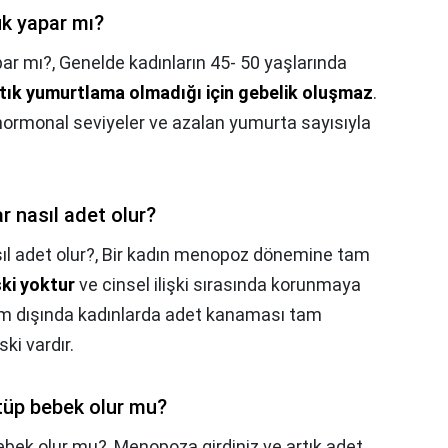
k yapar mı?
ar mı?,
Genelde kadınların 45- 50 yaşlarında
tık yumurtlama olmadığı için gebelik oluşmaz
.
ormonal seviyeler ve azalan yumurta sayısıyla
 nasıl adet olur?
l adet olur?,
Bir kadın menopoz dönemine tam
ski yoktur
ve cinsel ilişki sırasında korunmaya
m dışında kadınlarda adet kanaması tam
ki vardır.
tüp bebek olur mu?
ebek olur mu?,
Menopoza girdiniz ve artık adet