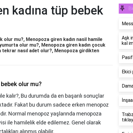
n kadına tüp bebek
Bl
Messi
Aşk i
 olur mu?, Menopoza giren kadın nasil hamile
kal i
a yumurta olur mu?, Menopoza giren kadın çocuk
 tekrar nasıl adet olur?, Menopoza girdikten
Pasif
Ekici 
 bebek olur mu?
Dama
e kalir?, Bu durumda da en başarılı sonuçlar
İnşaa
aktadır. Fakat bu durum sadece erken menopoz
klidir. Normal menopoz yaşlarında menopoza
Trabz
tıklay
si ile hamilelik elde edilemez. Genel olarak
lıkları alınmış olabilir.