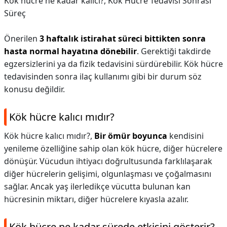
Kök hücre ne kadar kalıcı?,
Kök Hücre Tedavisi Sonrası
Süreç
Önerilen
3 haftalık istirahat süreci bittikten sonra
hasta normal hayatına dönebilir
. Gerektiği takdirde
egzersizlerini ya da fizik tedavisini sürdürebilir. Kök hücre
tedavisinden sonra ilaç kullanımı gibi bir durum söz
konusu değildir.
Kök hücre kalıcı mıdır?
Kök hücre kalıcı mıdır?,
Bir ömür boyunca
kendisini
yenileme özelliğine sahip olan kök hücre, diğer hücrelere
dönüşür. Vücudun ihtiyacı doğrultusunda farklılaşarak
diğer hücrelerin gelişimi, olgunlaşması ve çoğalmasını
sağlar. Ancak yaş ilerledikçe vücutta bulunan kan
hücresinin miktarı, diğer hücrelere kıyasla azalır.
Kök hücre ne kadar sürede etkisini gösterir?