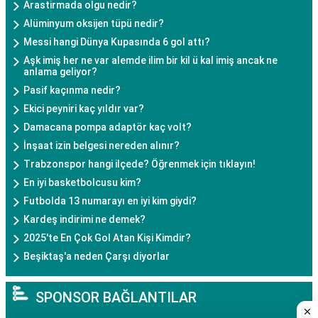
Arastirmada olgu nedir?
Alüminyum oksijen tüpü nedir?
Messi hangi Dünya Kupasında 6 gol attı?
Aşk imiş her ne var alemde ilim bir kil ü kal imiş ancak ne
anlama geliyor?
Pasif kaçınma nedir?
Ekici peyniri kaç yıldır var?
Damacana pompa adaptör kaç volt?
İnşaat izin belgesi nereden alınır?
Trabzonspor hangi ilçede? Öğrenmek için tıklayın!
En iyi basketbolcusu kim?
Futbolda 13 numarayı en iyi kim giydi?
Kardeş indirimi ne demek?
2025'te En Çok Gol Atan Kişi Kimdir?
Beşiktaş'a neden Çarşı diyorlar
SPONSOR BAĞLANTILAR