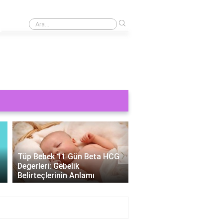
›
0 üzeri 1 ve 0 üzeri sıfır neden 1?
›
Tüp Bebek 11 Gün Beta HCG
Değerleri: Gebelik
Tüp Bebek Cinsiyeti
Belirteçlerinin Anlamı
Belirlenebilir Mi?