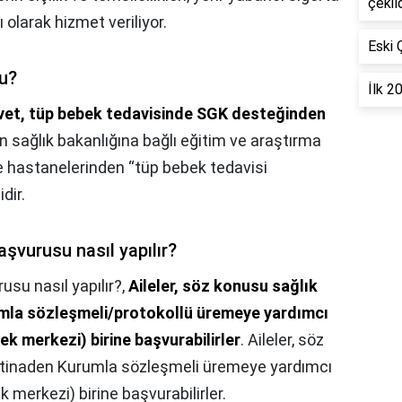
çekil
 olarak hizmet veriliyor.
Eski 
u?
İlk 2
vet, tüp bebek tedavisinde SGK desteğinden
in sağlık bakanlığına bağlı eğitim ve araştırma
e hastanelerinden “tüp bebek tedavisi
dir.
aşvurusu nasıl yapılır?
usu nasıl yapılır?,
Aileler, söz konusu sağlık
umla sözleşmeli/protokollü üremeye yardımcı
k merkezi) birine başvurabilirler
. Aileler, söz
istinaden Kurumla sözleşmeli üremeye yardımcı
 merkezi) birine başvurabilirler.