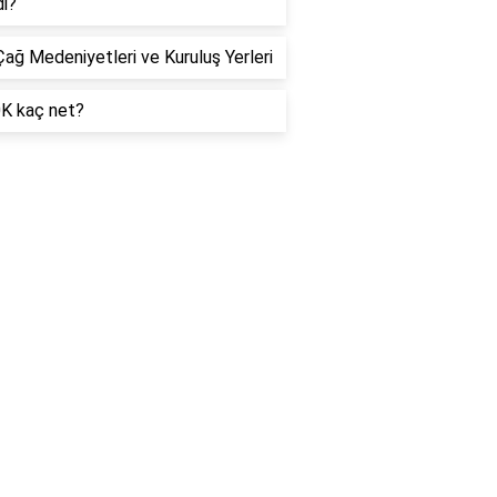
di?
Çağ Medeniyetleri ve Kuruluş Yerleri
0K kaç net?