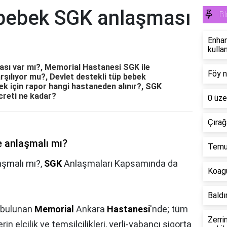
bebek SGK anlaşması
Bl
Enhan
kullan
sı var mı?, Memorial Hastanesi SGK ile
Föy n
şılıyor mu?, Devlet destekli tüp bebek
bek için rapor hangi hastaneden alınır?, SGK
creti ne kadar?
0 üze
Çırağ
 anlaşmalı mı?
Temu'
aşmalı mı?,
SGK
Anlaşmaları Kapsamında da
Koagü
Baldır
 bulunan
Memorial
Ankara
Hastanesi
'nde; tüm
Zerri
 elçilik ve temsilcilikleri, yerli-yabancı sigorta