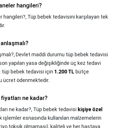
aneler hangileri?
r hangileri?,
Tüp bebek tedavisini karşılayan tek
dır.
 anlaşmalı?
şmalı?,
Devlet maddi durumu tüp bebek tedavisi
n son yapılan yasa değişikliğinde üç kez tedavi
tüp bebek tedavisi için
1.200 TL
bütçe
bu ücret ödenmektedir.
fiyatları ne kadar?
ları ne kadar?,
Tüp bebek tedavisi
kişiye özel
nik işlemler esnasında kullanılan malzemelerin
o toksik olmaması), kaliteli ve her hastaya