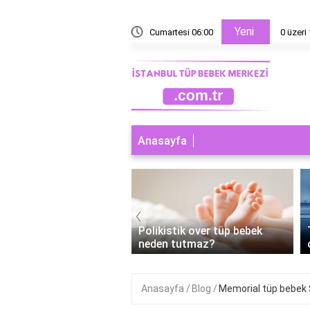
Yeni
i sıfır neden 1?
Cumartesi 06:00
0 üzeri 
Anasayfa
‹
ebek Başarısız Olursa
Polikistik over tüp bebek
man Adet Olunur?
neden tutmaz?
Anasayfa
Blog
Memorial tüp bebek 