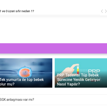
‹
1 ve 0 üzeri sıfır neden 1?
PRP Tedavisi Tüp Bebek
Tek yumurta ile tüp bebek
Sürecine Yenilik Getiriyor:
olur mu?
Nasıl Yapılır?
SGK anlaşması var mı?