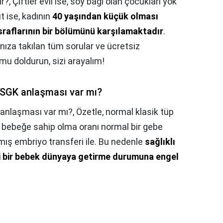
r?,
Çiftler evli ise, soy bağı olan çocukları yok
t ise, kadının
40 yaşından küçük olması
aflarının bir bölümünü karşılamaktadır
.
ıza takılan tüm sorular ve ücretsiz
mu doldurun, sizi arayalım!
 SGK anlaşması var mı?
anlaşması var mı?,
Özetle, normal klasik tüp
r bebeğe sahip olma oranı normal bir gebe
mış embriyo transferi ile. Bu nedenle
sağlıklı
i bir bebek dünyaya getirme durumuna engel