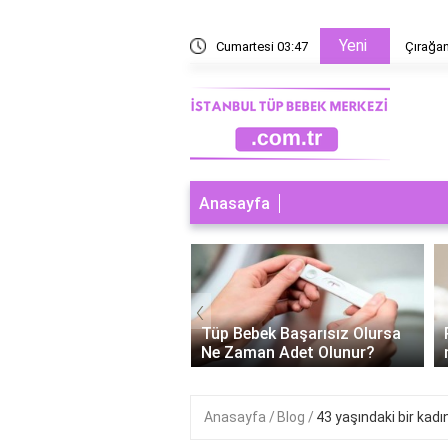
Yeni
i sıfır neden 1?
Cumartesi 03:48
Çırağan
Anasayfa
‹
ebek Cinsiyeti
Tüp Bebek Başarısız Olursa
enebilir Mi?
Ne Zaman Adet Olunur?
Anasayfa
Blog
43 yaşındaki bir kadın