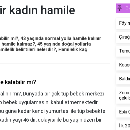
ir kadın hamile
Bl
Föy n
Çırağ
bilir mi?, 43 yaşında normal yolla hamile kalınır
 hamile kalmaz?, 45 yaşında doğal yollarla
milelik belirtileri nelerdir?, Hamilelik kaç
Temu'
Koagü
Baldır
e kalabilir mi?
Zerri
alınır mı?, Dünyada bir çok tüp bebek merkezi
çekil
tüp bebek uygulamasını kabul etmemektedir.
,bu güne kadar kendi yumurtası ile tüp bebekte
Eski 
dın yaşı 46 dır, dolayısı ile bu yaşın üzeri bir
İlk 2