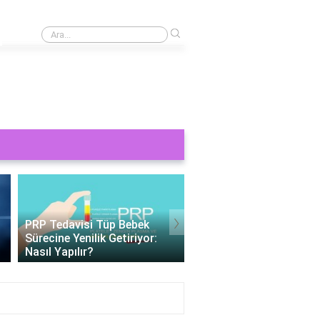
›
Çırağanda düğün yapmak için ne gerekli?
›
PRP Tedavisi Tüp Bebek
Tüp Bebek 11 Gün Bet
Sürecine Yenilik Getiriyor:
Değerleri: Gebelik
Nasıl Yapılır?
Belirteçlerinin Anlamı