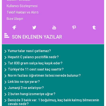
Kullanıcı Sözleşmesi
Teklif Hakları ve Alıntı
Bize Ulaşın
SON EKLENEN YAZILAR
Yumurtalar nasıl çatlamaz?
Hepatit C yalancı pozitiflik nedir?
Tat 830 gram salça kaç kaşık eder?
Türkiye'de 11 cest saat kaç saattir?
Norm fazlası öğretmen listesi nerede bulunur?
Link bio ne işe yarar?
Jumanji 3 ne anlatıyor?
2 buten hangi izomeriye uğrar?
Denizde 3 balık var. 1 boğulmuş, kaç balık kalmış bilmecenin
cevabı nedir?