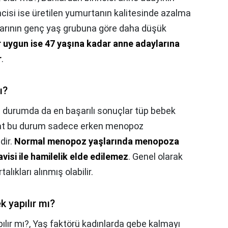
ncisi ise üretilen yumurtanın kalitesinde azalma
larının genç yaş grubuna göre daha düşük
r uygun ise 47 yaşına kadar anne adaylarına
r
.
ı?
 durumda da en başarılı sonuçlar tüp bebek
akat bu durum sadece erken menopoz
dir.
Normal menopoz yaşlarında menopoza
visi ile hamilelik elde edilemez
. Genel olarak
lıkları alınmış olabilir.
 yapılır mı?
lır mı?,
Yaş faktörü kadınlarda gebe kalmayı