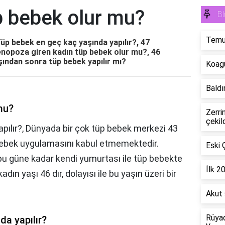
p bebek olur mu?
Bl
Temu'
üp bebek en geç kaç yaşında yapılır?, 47
enopoza giren kadın tüp bebek olur mu?, 46
şından sonra tüp bebek yapılır mı?
Koagü
Baldır
mu?
Zerri
çekil
pılır?, Dünyada bir çok tüp bebek merkezi 43
 bebek uygulamasını kabul etmemektedir.
Eski 
,bu güne kadar kendi yumurtası ile tüp bebekte
İlk 2
dın yaşı 46 dır, dolayısı ile bu yaşın üzeri bir
Akut 
Rüyad
da yapılır?