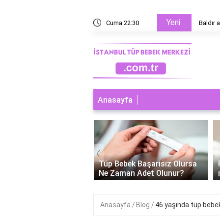
Yeni
rnek?
Cuma 22:30
Baldır a
Anasayfa
‹
ebek Cinsiyeti
Tüp Bebek Başarısız Olursa
enebilir Mi?
Ne Zaman Adet Olunur?
Anasayfa
Blog
46 yaşında tüp bebe