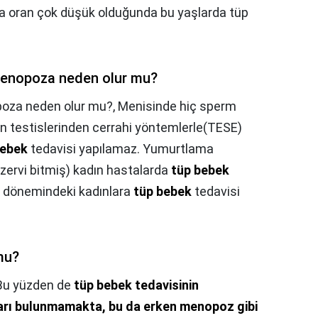
a oran çok düşük olduğunda bu yaşlarda tüp
menopoza neden olur mu?
poza neden olur mu?,
Menisinde hiç sperm
ın testislerinden cerrahi yöntemlerle(TESE)
bebek
tedavisi yapılamaz. Yumurtlama
zervi bitmiş) kadın hastalarda
tüp bebek
 dönemindeki kadınlara
tüp bebek
tedavisi
mu?
Bu yüzden de
tüp bebek tedavisinin
rarı bulunmamakta, bu da erken menopoz gibi