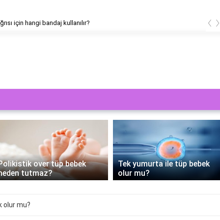
‹
ğrısı için hangi bandaj kullanılır?
Polikistik over tüp bebek
Tek yumurta ile tüp bebek
neden tutmaz?
olur mu?
k olur mu?