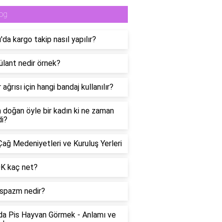
og
da kargo takip nasıl yapılır?
lant nedir örnek?
 ağrısı için hangi bandaj kullanılır?
n doğan öyle bir kadın ki ne zaman
di?
Çağ Medeniyetleri ve Kuruluş Yerleri
0K kaç net?
spazm nedir?
a Pis Hayvan Görmek - Anlamı ve