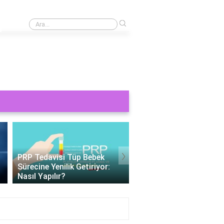
›
Baldır ağrısı için hangi bandaj kullanılır?
›
PRP Tedavisi Tüp Bebek
Tüp Bebek 11 Gün Bet
Sürecine Yenilik Getiriyor:
Değerleri: Gebelik
Nasıl Yapılır?
Belirteçlerinin Anlamı