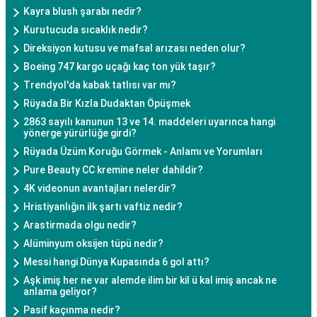
Kayra blush şarabı nedir?
Kurutucuda sıcaklık nedir?
Direksiyon kutusu ve mafsal arızası neden olur?
Boeing 747 kargo uçağı kaç ton yük taşır?
Trendyol'da kabak tatlısı var mı?
Rüyada Bir Kızla Dudaktan Öpüşmek
2863 sayılı kanunun 13 ve 14. maddeleri uyarınca hangi
yönerge yürürlüğe girdi?
Rüyada Üzüm Koruğu Görmek - Anlamı ve Yorumları
Pure Beauty CC kremine neler dahildir?
4K videonun avantajları nelerdir?
Hristiyanlığın ilk şartı vaftiz nedir?
Arastirmada olgu nedir?
Alüminyum oksijen tüpü nedir?
Messi hangi Dünya Kupasında 6 gol attı?
Aşk imiş her ne var alemde ilim bir kil ü kal imiş ancak ne
anlama geliyor?
Pasif kaçınma nedir?