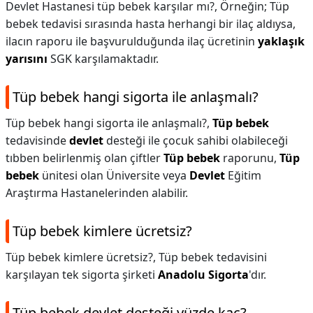
Devlet Hastanesi tüp bebek karşılar mı?,
Örneğin; Tüp
bebek tedavisi sırasında hasta herhangi bir ilaç aldıysa,
ilacın raporu ile başvurulduğunda ilaç ücretinin
yaklaşık
yarısını
SGK karşılamaktadır.
Tüp bebek hangi sigorta ile anlaşmalı?
Tüp bebek hangi sigorta ile anlaşmalı?,
Tüp bebek
tedavisinde
devlet
desteği ile çocuk sahibi olabileceği
tıbben belirlenmiş olan çiftler
Tüp bebek
raporunu,
Tüp
bebek
ünitesi olan Üniversite veya
Devlet
Eğitim
Araştırma Hastanelerinden alabilir.
Tüp bebek kimlere ücretsiz?
Tüp bebek kimlere ücretsiz?,
Tüp bebek tedavisini
karşılayan tek sigorta şirketi
Anadolu Sigorta
'dır.
Tüp bebek devlet desteği yüzde kaç?