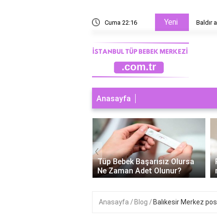
Yeni
rnek?
Cuma 22:16
Baldır a
Anasayfa
‹
ebek Cinsiyeti
Tüp Bebek Başarısız Olursa
enebilir Mi?
Ne Zaman Adet Olunur?
Anasayfa
Blog
Balıkesir Merkez pos