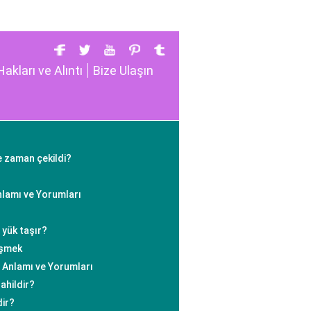
Hakları ve Alıntı
Bize Ulaşın
ne zaman çekildi?
lamı ve Yorumları
 yük taşır?
üşmek
Anlamı ve Yorumları
ahildir?
dir?