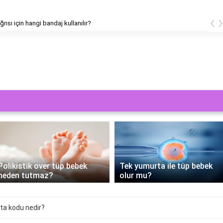
‹
ğrısı için hangi bandaj kullanılır?
Polikistik over tüp bebek
Tek yumurta ile tüp bebek
neden tutmaz?
olur mu?
ta kodu nedir?