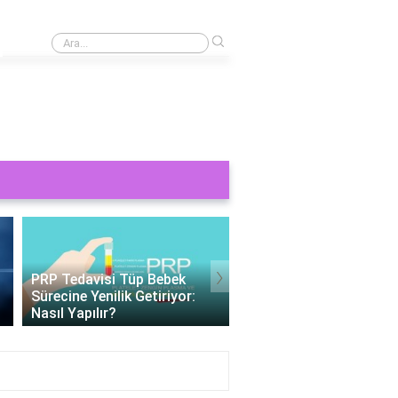
›
Baldır ağrısı için hangi bandaj kullanılır?
›
PRP Tedavisi Tüp Bebek
Tüp Bebek 11 Gün Bet
Sürecine Yenilik Getiriyor:
Değerleri: Gebelik
Nasıl Yapılır?
Belirteçlerinin Anlamı