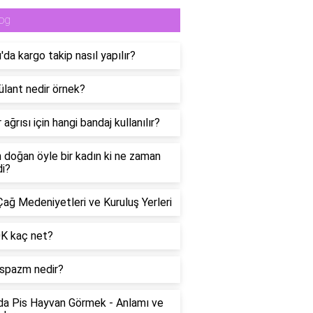
og
da kargo takip nasıl yapılır?
lant nedir örnek?
 ağrısı için hangi bandaj kullanılır?
n doğan öyle bir kadın ki ne zaman
di?
Çağ Medeniyetleri ve Kuruluş Yerleri
0K kaç net?
spazm nedir?
a Pis Hayvan Görmek - Anlamı ve