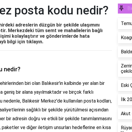
ez posta kodu nedir?
Bl
Temu'
irdeki adreslerin düzgün bir şekilde ulaşımını
tir. Merkezdeki tüm semt ve mahallelerin bağlı
tişimi kolaylaştırır ve gönderimlerde hata
Koagü
 bilgi için tıklayın.
Baldır
Zerri
u nedir?
çekil
hirlerinden biri olan Balıkesir'in kalbinde yer alan bir
Eski 
a geniş bir alana yayılmaktadır ve birçok farklı
İlk 2
u nedenle, Balıkesir Merkez'de kullanılan posta kodları,
faaliyetlerinin sağlıklı bir şekilde yürütülmesi açısından
Akut 
er bir adresin doğru ve etkili bir şekilde tanımlanmasını
paketler ve diğer iletişim unsurları hedeflerine en kısa
Rüyad