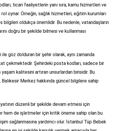
rı, ticari faaliyetlerin yanı sıra, kamu hizmetleri ve
rol oynar. Örneğin, sağlık hizmetleri, eğitim kurumları
s bilgileri oldukça önemlidir. Bu nedenle, vatandaşların
arını doğru bir şekilde bilmesi ve kullanması
eri ile göz dolduran bir şehir olarak, aynı zamanda
at çekmektedir. Şehirdeki posta kodları, sadece bir
 yaşam kalitesini artıran unsurlardan birisidir. Bu
n, Balıkesir Merkez hakkında güncel bilgilere sahip
yatının düzenli bir şekilde devam etmesi için
r hem de işletmeler için kritik öneme sahip olan bu
iletişim sağlanmasına yardımcı olur. İstanbul Tüp Bebek
çlarına en iyi şekilde karşılık vermek amacıyla her