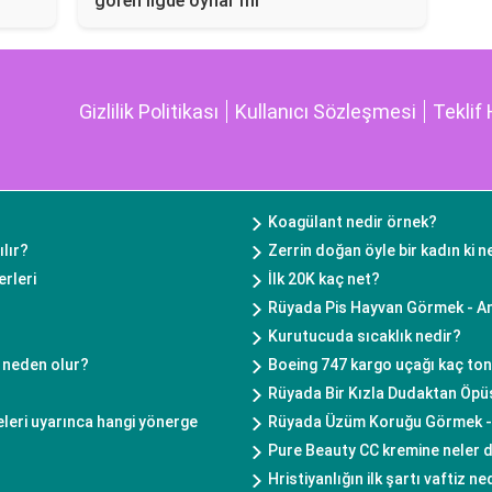
gören ligde oynar mı
Gizlilik Politikası
Kullanıcı Sözleşmesi
Teklif 
Koagülant nedir örnek?
ılır?
Zerrin doğan öyle bir kadın ki 
erleri
İlk 20K kaç net?
Rüyada Pis Hayvan Görmek - An
Kurutucuda sıcaklık nedir?
ı neden olur?
Boeing 747 kargo uçağı kaç ton
Rüyada Bir Kızla Dudaktan Öp
eleri uyarınca hangi yönerge
Rüyada Üzüm Koruğu Görmek - 
Pure Beauty CC kremine neler d
Hristiyanlığın ilk şartı vaftiz ne