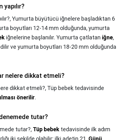
 yapılır?
lır?,
Yumurta büyütücü iğnelere başladıktan 6
rta boyutları 12-14 mm olduğunda, yumurta
ek
iğnelerine başlanılır. Yumurta çatlatan
iğne
,
h edilir ve yumurta boyutları 18-20 mm olduğunda
ar nelere dikkat etmeli?
lere dikkat etmeli?,
Tüp bebek tedavisinde
ılması önerilir
.
ı denemede tutar?
emede tutar?,
Tüp bebek
tedavisinde ilk adım
ığı iki şekilde olabilir; ilki adetin 21.
Günü