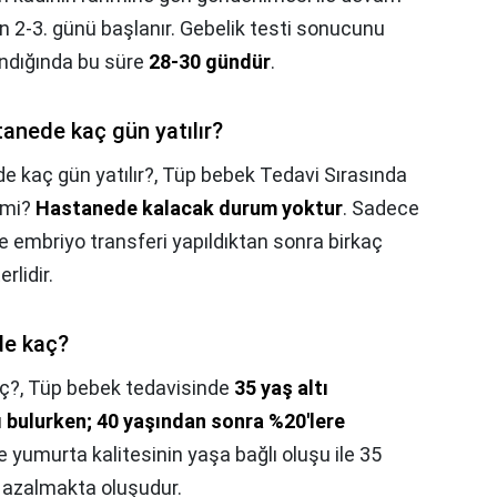
n 2-3. günü başlanır. Gebelik testi sonucunu
ındığında bu süre
28-30 gündür
.
anede kaç gün yatılır?
 kaç gün yatılır?,
Tüp bebek Tedavi Sırasında
 mi?
Hastanede kalacak durum yoktur
. Sadece
 embriyo transferi yapıldıktan sonra birkaç
lidir.
de kaç?
ç?,
Tüp bebek tedavisinde
35 yaş altı
ı bulurken; 40 yaşından sonra %20'lere
se yumurta kalitesinin yaşa bağlı oluşu ile 35
 azalmakta oluşudur.