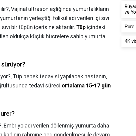
Rüya
lır?,
Vajinal ultrason eşliğinde yumurtalıkların
ve Yo
e yumurtanın yerleştiği folikül adı verilen içi sıvı
Pure 
 sıvı bir tüpün içerisine aktarılır.
Tüp
içindeki
bilen oldukça küçük hücrelere sahip yumurta
4K vi
 sürüyor?
üyor?,
Tüp bebek tedavisi yapılacak hastanın,
rultusunda tedavi süreci
ortalama 15-17 gün
surer?
?,
Embriyo adı verilen döllenmiş yumurta daha
n kadının rahmine geri gönderilmesi ile devam