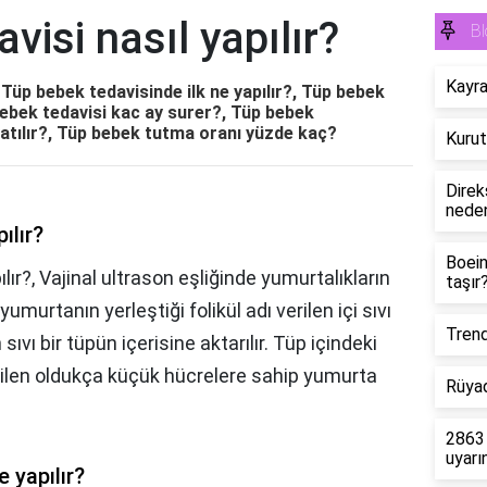
visi nasıl yapılır?
Bl
Kayra
, Tüp bebek tedavisinde ilk ne yapılır?, Tüp bebek
ebek tedavisi kac ay surer?, Tüp bebek
atılır?, Tüp bebek tutma oranı yüzde kaç?
Kurut
Direk
neden
ılır?
Boein
lır?, Vajinal ultrason eşliğinde yumurtalıkların
taşır
e yumurtanın yerleştiği folikül adı verilen içi sıvı
Trend
n sıvı bir tüpün içerisine aktarılır. Tüp içindeki
bilen oldukça küçük hücrelere sahip yumurta
Rüyad
2863 
uyarı
 yapılır?