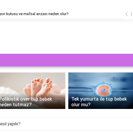
‹
yon kutusu ve mafsal arızası neden olur?
PRP Tedavisi Tüp Bebek
Tek yumurta ile tüp bebek
Sürecine Yenilik Getiriyor:
olur mu?
Nasıl Yapılır?
sıl yapılır?