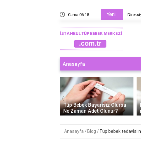
Yeni
 ve mafsal arızası neden olur?
Cuma 06:18
Direksi
Anasayfa
‹
ebek Başarısız Olursa
Polikistik over tüp bebek
man Adet Olunur?
neden tutmaz?
Anasayfa
Blog
Tüp bebek tedavisi na