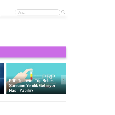
›
Direksiyon kutusu ve mafsal arızası neden olur?
›
Tüp Bebek 11 Gün Beta HCG
Değerleri: Gebelik
Tüp Bebek Cinsiyeti
Belirteçlerinin Anlamı
Belirlenebilir Mi?