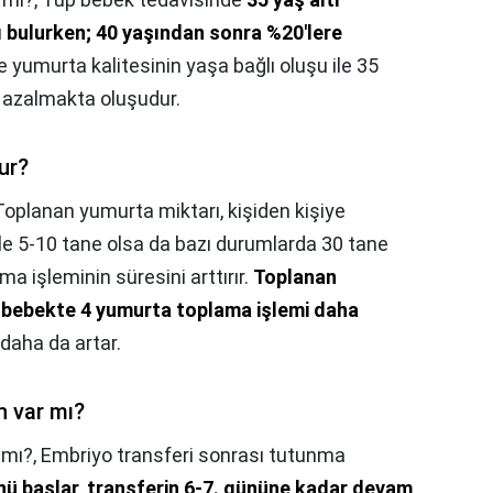
ı bulurken; 40 yaşından sonra %20'lere
se yumurta kalitesinin yaşa bağlı oluşu ile 35
 azalmakta oluşudur.
ur?
Toplanan yumurta miktarı, kişiden kişiye
ikle 5-10 tane olsa da bazı durumlarda 30 tane
ma işleminin süresini arttırır.
Toplanan
 bebekte 4 yumurta toplama işlemi daha
 daha da artar.
n var mı?
 mı?,
Embriyo transferi sonrası tutunma
ünü başlar, transferin 6-7. gününe kadar devam