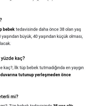
?
p bebek
tedavisinde daha önce 38 olan yaş
23 yaşından büyük, 40 yaşından küçük olması,
lacak.
ı yüzde kaç?
de kaç?,
İlk tüp bebek tutmadığında en yaygın
m duvarına tutunup yerleşmeden önce
terli mi?
 mi?,
Tüp bebek tedavisinde
35 yaş altı