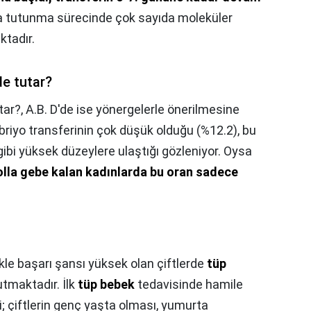
na tutunma sürecinde çok sayıda moleküler
tadır.
e tutar?
tar?,
A.B. D'de ise yönergelerle önerilmesine
riyo transferinin çok düşük olduğu (%12.2), bu
ibi yüksek düzeylere ulaştığı gözleniyor. Oysa
olla gebe kalan kadınlarda bu oran sadece
le başarı şansı yüksek olan çiftlerde
tüp
tmaktadır. İlk
tüp bebek
tedavisinde hamile
ği; çiftlerin genç yaşta olması, yumurta