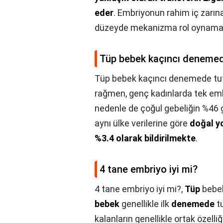
eder
. Embriyonun rahim iç zarı
düzeyde mekanizma rol oynamak
Tüp bebek kaçıncı denemed
Tüp bebek kaçıncı denemede tu
rağmen, genç kadınlarda tek emb
nedenle de çoğul gebeliğin %46 g
aynı ülke verilerine göre
doğal y
%3.4 olarak bildirilmekte
.
4 tane embriyo iyi mi?
4 tane embriyo iyi mi?,
Tüp
bebek
bebek
genellikle ilk
denemede
tu
kalanların genellikle ortak özelli