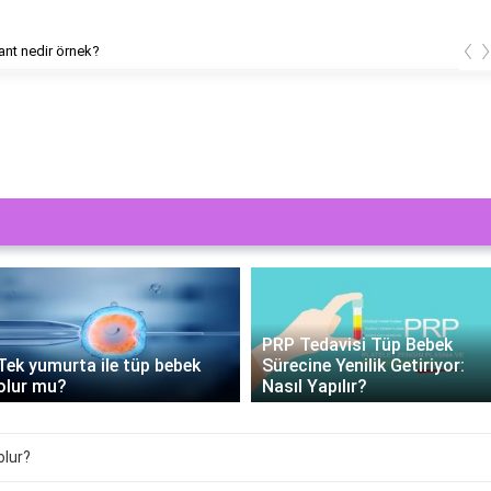
‹
nt nedir örnek?
PRP Tedavisi Tüp Bebek
Tek yumurta ile tüp bebek
Sürecine Yenilik Getiriyor:
olur mu?
Nasıl Yapılır?
olur?