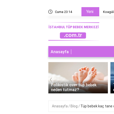
Yeni
rnek?
Cuma 23:14
Koagüla
Anasayfa
‹
ebek Başarısız Olursa
Polikistik over tüp bebek
man Adet Olunur?
neden tutmaz?
Anasayfa
Blog
Tüp bebek kaç tane 