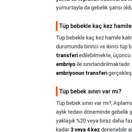
yumurtayla da gebelik şansı old
Tüp bebekle kaç kez hamile 
Tüp bebekle kaç kez hamile kalın
durumunda birinci ve ikinci tüp
transferi
edilebilmekte, üçüncü 
embriyo
ile sınırlandırılmaktadır
embriyonun transferi
gerçekleşt
Tüp bebek sınırı var mı?
Tüp bebek sınırı var mı?,
Aşılama
aylık tedavi döneminde gebelik şa
yaklaşık %20 veya biraz daha fazl
kadar
3 veya 4 kez
denenebilir an