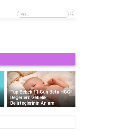
›
Koagülant nedir örnek?
›
Tüp Bebek 11 Gün Beta HCG
Değerleri: Gebelik
Tüp Bebek Cinsiyeti
Belirteçlerinin Anlamı
Belirlenebilir Mi?