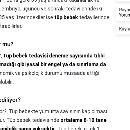
r embriyo, üçüncü ve sonraki tedavilerinde iki
Rüyad
Yorum
 35 yaş üzerindekiler ise
tüp bebek
tedavilerinde
rabilirler.
Kayra
ur mu?
?,
Tüp bebek tedavisi deneme sayısında tıbbi
madığı gibi yasal bir engel ya da sınırlama da
onomik ve psikolojik durumu müsaade ettiği
bilir.
diliyor?
or?,
Tüp bebekte yumurta sayısının kaç olması
yoktur. Tüp bebek tedavisinde
ortalama 8-10 tane
milelik şansı yüksektir
. Tüp bebekte tek 1