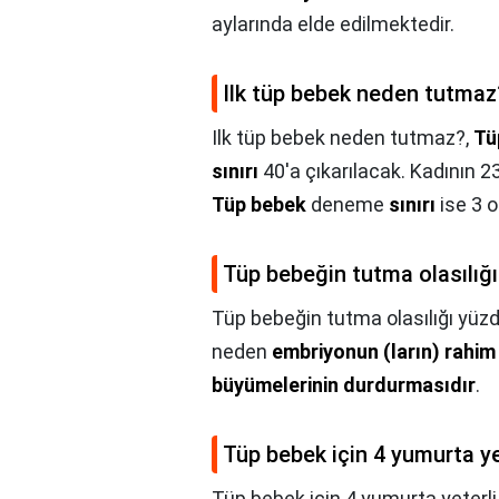
aylarında elde edilmektedir.
Ilk tüp bebek neden tutmaz
Ilk tüp bebek neden tutmaz?,
Tü
sınırı
40'a çıkarılacak. Kadının 
Tüp bebek
deneme
sınırı
ise 3 o
Tüp bebeğin tutma olasılığ
Tüp bebeğin tutma olasılığı yüz
neden
embriyonun (ların) rahi
büyümelerinin durdurmasıdır
.
Tüp bebek için 4 yumurta ye
Tüp bebek için 4 yumurta yeterli