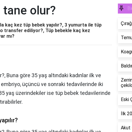
 tane olur?
Bl
Çırağ
a kaç kez tüp bebek yapılır?, 3 yumurta ile tüp
o transfer ediliyor?, Tüp bebekle kaç kez
var mı?
Temu'
Koagü
Baldır
r?, Buna göre 35 yaş altındaki kadınlar ilk ve
Zerri
r embriyo, üçüncü ve sonraki tedavilerinde iki
çekil
. 35 yaş üzerindekiler ise tüp bebek tedavilerinde
Eski 
rabilirler.
İlk 2
apılır?
Akut 
r?,
Buna göre 35 yaş altındaki kadınlar ilk ve