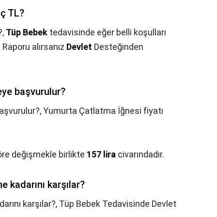
aç TL?
?,
Tüp Bebek
tedavisinde eğer belli koşulları
 Raporu alırsanız
Devlet
Desteğinden
eye başvurulur?
başvurulur?,
Yumurta Çatlatma İğnesi fiyatı
öre değişmekle birlikte
157 lira
civarındadır.
e kadarını karşılar?
arını karşılar?,
Tüp Bebek Tedavisinde Devlet