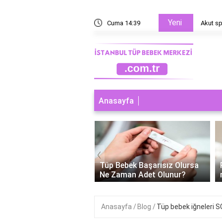
Yeni
Cuma 14:39
Akut s
Anasayfa
‹
ebek Cinsiyeti
Tüp Bebek Başarısız Olursa
enebilir Mi?
Ne Zaman Adet Olunur?
Anasayfa
Blog
Tüp bebek iğneleri S