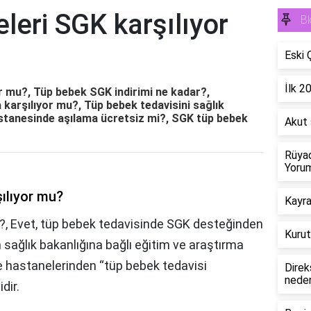
leri SGK karşılıyor
Bl
Eski 
İlk 2
r mu?, Tüp bebek SGK indirimi ne kadar?,
karşılıyor mu?, Tüp bebek tedavisini sağlık
astanesinde aşılama ücretsiz mi?, SGK tüp bebek
Akut 
Rüyad
Yorum
ılıyor mu?
Kayra
?, Evet, tüp bebek tedavisinde SGK desteğinden
Kurut
n sağlık bakanlığına bağlı eğitim ve araştırma
e hastanelerinden “tüp bebek tedavisi
Direk
neden
dir.