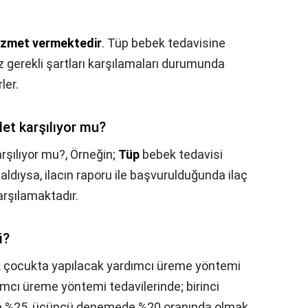
izmet vermektedir
. Tüp bebek tedavisine
 gerekli şartları karşılamaları durumunda
ler.
let karşılıyor mu?
arşılıyor mu?,
Örneğin;
Tüp
bebek tedavisi
 aldıysa, ilacın raporu ile başvurulduğunda ilaç
rşılamaktadır.
i?
k
çocukta yapılacak yardımcı üreme yöntemi
mcı üreme yöntemi tedavilerinde; birinci
e %25, üçüncü denemede %20 oranında olmak