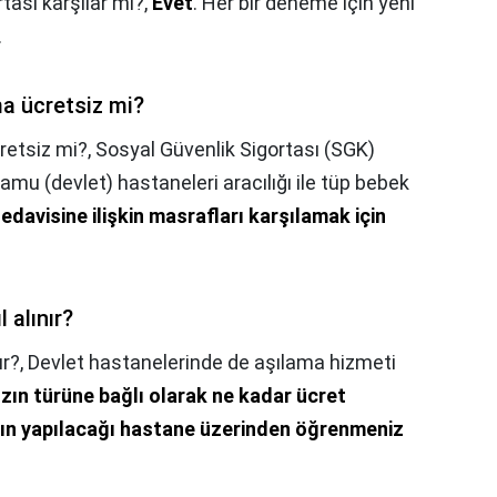
tası karşılar mı?,
Evet
. Her bir deneme için yeni
.
a ücretsiz mi?
retsiz mi?,
Sosyal Güvenlik Sigortası (SGK)
 kamu (devlet) hastaneleri aracılığı ile tüp bebek
edavisine ilişkin masrafları karşılamak için
 alınır?
ır?,
Devlet hastanelerinde de aşılama hizmeti
ızın türüne bağlı olarak ne kadar ücret
nın yapılacağı hastane üzerinden öğrenmeniz