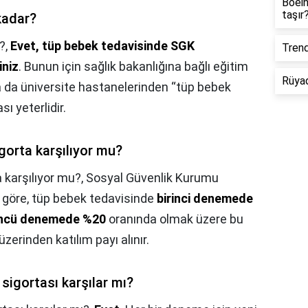
Boein
taşır
kadar?
?,
Evet, tüp bebek tedavisinde SGK
Trend
iniz
. Bunun için sağlık bakanlığına bağlı eğitim
Rüyad
 da üniversite hastanelerinden “tüp bebek
ı yeterlidir.
gorta karşılıyor mu?
 karşılıyor mu?,
Sosyal Güvenlik Kurumu
e göre, tüp bebek tedavisinde
birinci denemede
üncü denemede %20
oranında olmak üzere bu
üzerinden katılım payı alınır.
sigortası karşılar mı?