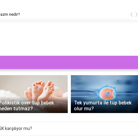
‹
pazm nedir?
Polikistik over tüp bebek
Tek yumurta ile tüp bebek
neden tutmaz?
olur mu?
GK karşılıyor mu?