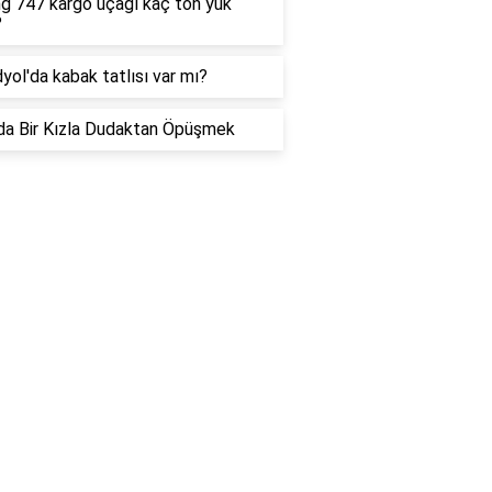
g 747 kargo uçağı kaç ton yük
?
yol'da kabak tatlısı var mı?
a Bir Kızla Dudaktan Öpüşmek