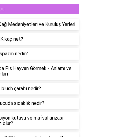
og
Çağ Medeniyetleri ve Kuruluş Yerleri
0K kaç net?
spazm nedir?
a Pis Hayvan Görmek - Anlamı ve
ları
 blush şarabı nedir?
ucuda sıcaklık nedir?
siyon kutusu ve mafsal arızası
 olur?