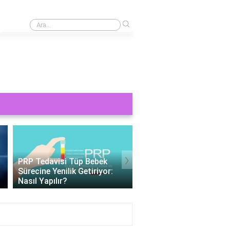
›
Akut spazm nedir?
›
PRP Tedavisi Tüp Bebek
Tüp Bebek 11 Gün Bet
Sürecine Yenilik Getiriyor:
Değerleri: Gebelik
Nasıl Yapılır?
Belirteçlerinin Anlamı