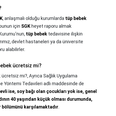
?
K
, anlaşmalı olduğu kurumlarda
tüp bebek
 bunun için
SGK
heyet raporu almak
 Kurumu'nun,
tüp bebek
tedavisine ilişkin
arımız, devlet hastaneleri ya da üniversite
u alabilirler.
bebek ücretsiz mi?
 ücretsiz mi?,
Ayrıca Sağlık Uygulama
eme Yöntemi Tedavileri adlı maddesinde de
 evli ise, soy bağı olan çocukları yok ise, genel
adının 40 yaşından küçük olması durumunda,
ir bölümünü karşılamaktadır
.