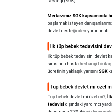
Desteği (SGK)
Merkezimiz SGK kapsamında h
başlamak isteyen danışanlarımız
devlet desteğinden yararlanabilir
Ilk tüp bebek tedavisini dev
Ilk tüp bebek tedavisini devlet k
sırasında hasta herhangi bir ilaç
ücretinin yaklaşık yarısını
SGK
ka
Tüp bebek devlet mi özel m
Tüp bebek devlet mi özel mi?,
İl
tedavisi
dışındaki yardımcı yardı
denemede %30, ikinci denemed