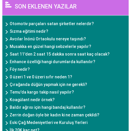
SON EKLENEN YAZILAR
Otomotiv parçaları satan şirketler nelerdir?
Sızma eğitimi nedir?
Avcılar İnönü Ortaokulu nereye taşındı?
Musakka en güzel hangi sebzelerle yapılır?
Saat 11'den 2 saat 15 dakika sonra saat kaç olacak?
Enhance özelliği hangi durumlarda kullanılır?
Föy nedir?
0 üzeri 1 ve 0 üzeri sıfır neden 1?
Çırağanda düğün yapmak için ne gerekli?
Temu'da kargo takip nasıl yapılır?
Koagülant nedir örnek?
Baldır ağrısı için hangi bandaj kullanılır?
Zerrin doğan öyle bir kadın ki ne zaman çekildi?
Eski Çağ Medeniyetleri ve Kuruluş Yerleri
İlk 20K kaç net?