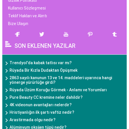
Gizlilik Politikası
Kullanıcı Sözleşmesi
Teklif Hakları ve Alıntı
Bize Ulaşın
SON EKLENEN YAZILAR
Trendyol'da kabak tatlısı var mı?
Rüyada Bir Kızla Dudaktan Öpüşmek
2863 sayılı kanunun 13 ve 14. maddeleri uyarınca hangi
yönerge yürürlüğe girdi?
Rüyada Üzüm Koruğu Görmek - Anlamı ve Yorumları
Pure Beauty CC kremine neler dahildir?
4K videonun avantajları nelerdir?
Hristiyanlığın ilk şartı vaftiz nedir?
Arastirmada olgu nedir?
Alüminyum oksijen tüpü nedir?