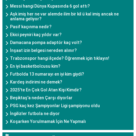
Messi hangi Dünya Kupasında 6 gol attı?
Aşk imiş her ne var alemde ilim bir kil ü kal imiş ancak ne
anlama geliyor?
Pasif kaçınma nedir?
Ekici peyniri kaç yıldır var?
Damacana pompa adaptör kaç volt?
İnşaat izin belgesi nereden alınır?
Trabzonspor hangi ilçede? Öğrenmek için tıklayın!
En iyi basketbolcusu kim?
Futbolda 13 numarayı en iyi kim giydi?
Kardeş indirimi ne demek?
2025'te En Çok Gol Atan Kişi Kimdir?
Beşiktaş'a neden Çarşı diyorlar
PSG kaç kez Şampiyonlar Ligi şampiyonu oldu
İngilizler futbola ne diyor
Koşarken Yorulmamak İçin Ne Yapmalı