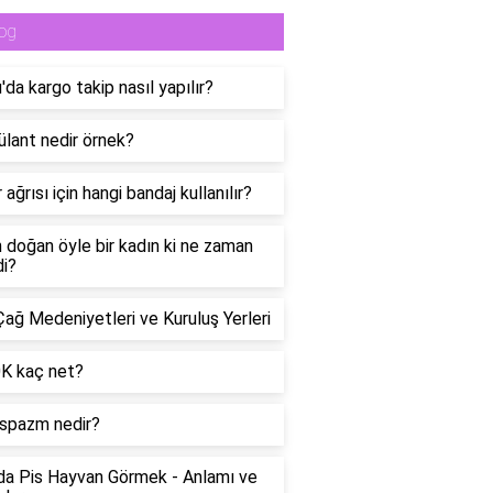
og
da kargo takip nasıl yapılır?
lant nedir örnek?
 ağrısı için hangi bandaj kullanılır?
n doğan öyle bir kadın ki ne zaman
di?
Çağ Medeniyetleri ve Kuruluş Yerleri
0K kaç net?
spazm nedir?
a Pis Hayvan Görmek - Anlamı ve