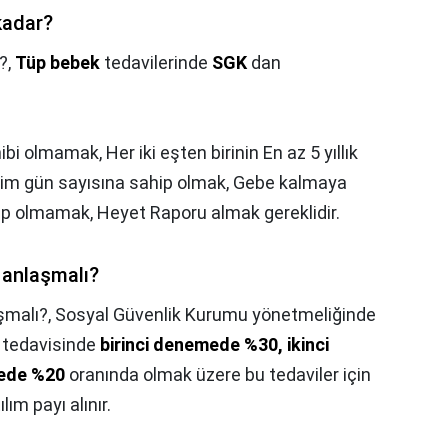
kadar?
?,
Tüp bebek
tedavilerinde
SGK
dan
bi olmamak, Her iki eşten birinin En az 5 yıllık
prim gün sayısına sahip olmak, Gebe kalmaya
hip olmamak, Heyet Raporu almak gereklidir.
 anlaşmalı?
şmalı?,
Sosyal Güvenlik Kurumu yönetmeliğinde
k tedavisinde
birinci denemede %30, ikinci
ede %20
oranında olmak üzere bu tedaviler için
lım payı alınır.