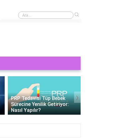
›
Baldır ağrısı için hangi bandaj kullanılır?
›
Tüp Bebek 11 Gün Beta HCG
Değerleri: Gebelik
Tüp Bebek Cinsiyeti
Belirteçlerinin Anlamı
Belirlenebilir Mi?