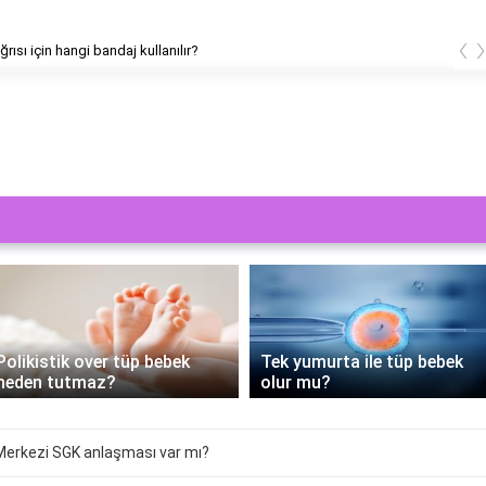
‹
ğrısı için hangi bandaj kullanılır?
PRP Tedavisi Tüp Bebek
Tek yumurta ile tüp bebek
Sürecine Yenilik Getiriyor:
olur mu?
Nasıl Yapılır?
erkezi SGK anlaşması var mı?