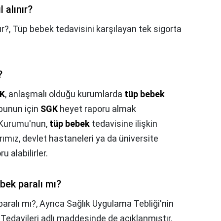
 alınır?
ır?,
Tüp bebek tedavisini karşılayan tek sigorta
?
K
, anlaşmalı olduğu kurumlarda
tüp bebek
 bunun için
SGK
heyet raporu almak
 Kurumu'nun,
tüp bebek
tedavisine ilişkin
arımız, devlet hastaneleri ya da üniversite
u alabilirler.
bek paralı mı?
aralı mı?,
Ayrıca Sağlık Uygulama Tebliği'nin
Tedavileri adlı maddesinde de açıklanmıştır.