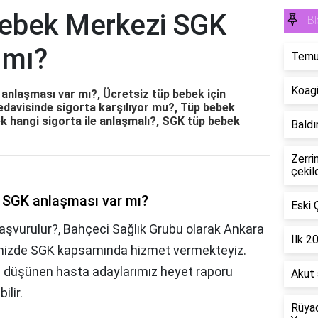
Bebek Merkezi SGK
Bl
 mı?
Temu'
Koagü
nlaşması var mı?, Ücretsiz tüp bebek için
edavisinde sigorta karşılıyor mu?, Tüp bebek
k hangi sigorta ile anlaşmalı?, SGK tüp bebek
Baldır
Zerri
çekil
 SGK anlaşması var mı?
Eski 
başvurulur?, Bahçeci Sağlık Grubu olarak Ankara
İlk 2
imizde SGK kapsamında hizmet vermekteyiz.
 düşünen hasta adaylarımız heyet raporu
Akut 
ilir.
Rüyad