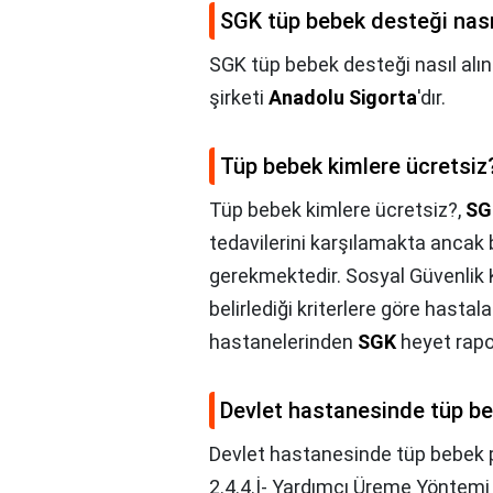
SGK tüp bebek desteği nasıl
SGK tüp bebek desteği nasıl alın
şirketi
Anadolu Sigorta
'dır.
Tüp bebek kimlere ücretsiz
Tüp bebek kimlere ücretsiz?,
SG
tedavilerini karşılamakta ancak
gerekmektedir. Sosyal Güvenlik
belirlediği kriterlere göre hastal
hastanelerinden
SGK
heyet rapor
Devlet hastanesinde tüp be
Devlet hastanesinde tüp bebek p
2.4.4.İ- Yardımcı Üreme Yöntemi 