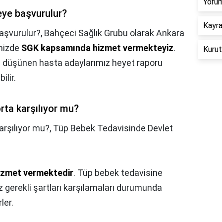
Yorum
eye başvurulur?
Kayra
başvurulur?,
Bahçeci Sağlık Grubu olarak Ankara
mizde
SGK kapsamında hizmet vermekteyiz
.
Kurut
 düşünen hasta adaylarımız heyet raporu
ilir.
rta karşılıyor mu?
arşılıyor mu?,
Tüp Bebek Tedavisinde Devlet
izmet vermektedir
. Tüp bebek tedavisine
 gerekli şartları karşılamaları durumunda
ler.