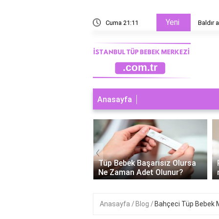
Yeni
hangi bandaj kullanılır?
Cuma 21:11
Baldır a
Anasayfa
‹
ebek Başarısız Olursa
Polikistik over tüp bebek
man Adet Olunur?
neden tutmaz?
Anasayfa
Blog
Bahçeci Tüp Bebek M