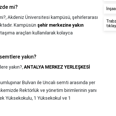
ezde mi?
İnşaa
mi?,
Akdeniz Üniversitesi kampüsü, şehirlerarası
Trabz
lıktadır. Kampüsün
şehir merkezine yakın
tıklay
aşıma araçları kullanılarak kolayca
 semtlere yakın?
lere yakın?,
ANTALYA MERKEZ YERLEŞKESİ
umlupınar Bulvarı ile Uncalı semti arasında yer
şkemizde Rektörlük ve yönetim birimlerinin yanı
slek Yüksekokulu, 1 Yüksekokul ve 1