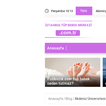
Yeni
 tüpü nedir?
Perşembe 10:13
Alüminy
Anasayfa
‹
ebek Başarısız Olursa
Polikistik over tüp bebek
man Adet Olunur?
neden tutmaz?
Anasayfa
Blog
Akdeniz Üniversites