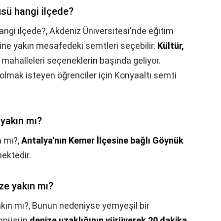
sü hangi ilçede?
angi ilçede?,
Akdeniz Üniversitesi'nde eğitim
ine yakın mesafedeki semtleri seçebilir.
Kültür,
mahalleleri seçeneklerin başında geliyor.
olmak isteyen öğrenciler için Konyaaltı semti
 yakın mı?
n mı?,
Antalya'nın Kemer İlçesine bağlı Göynük
ektedir.
ze yakın mı?
kın mı?,
Bunun nedeniyse yemyeşil bir
ampüsün
denize uzaklığının yürüyerek 20 dakika