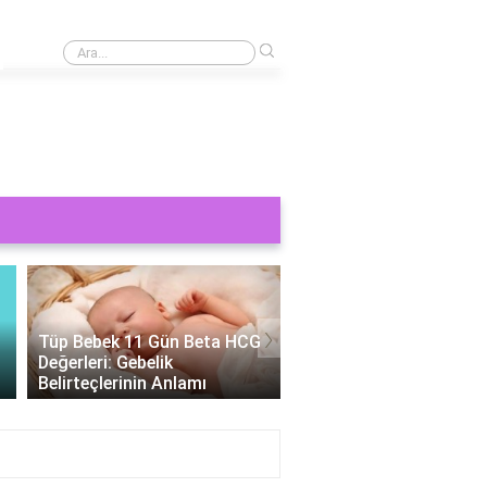
›
Alüminyum oksijen tüpü nedir?
›
Tüp Bebek 11 Gün Beta HCG
Değerleri: Gebelik
Tüp Bebek Cinsiyeti
Belirteçlerinin Anlamı
Belirlenebilir Mi?