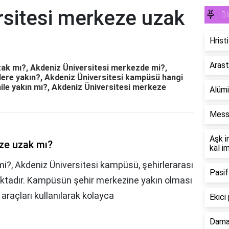
rsitesi merkeze uzak
Bl
Hristi
Arast
ak mı?, Akdeniz Üniversitesi merkezde mi?,
lere yakın?, Akdeniz Üniversitesi kampüsü hangi
hile yakın mı?, Akdeniz Üniversitesi merkeze
Alümi
Messi
Aşk i
ze uzak mı?
kal i
i?, Akdeniz Üniversitesi kampüsü, şehirlerarası
Pasif
ıktadır. Kampüsün şehir merkezine yakın olması
raçları kullanılarak kolayca
Ekici 
Dama