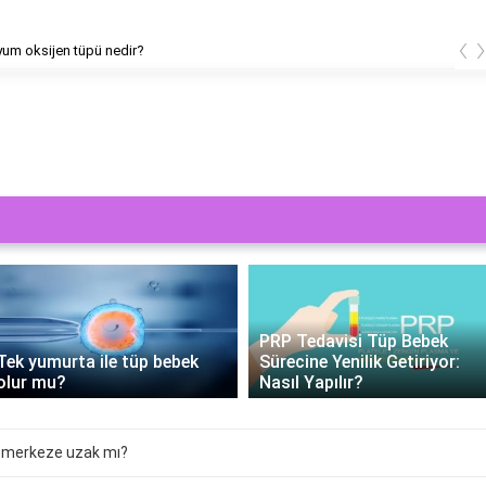
‹
um oksijen tüpü nedir?
PRP Tedavisi Tüp Bebek
Tek yumurta ile tüp bebek
Sürecine Yenilik Getiriyor:
olur mu?
Nasıl Yapılır?
i merkeze uzak mı?