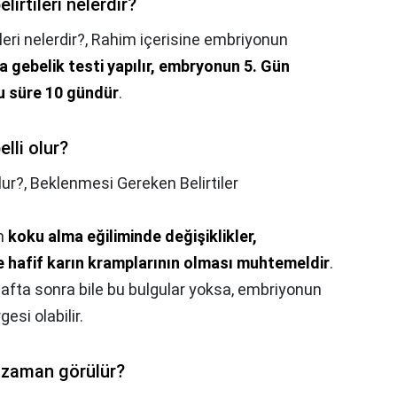
irtileri nelerdir?
eri nelerdir?,
Rahim içerisine embriyonun
a gebelik testi yapılır, embryonun 5. Gün
bu süre 10 gündür
.
lli olur?
lur?,
Beklenmesi Gereken Belirtiler
an
koku alma eğiliminde değişiklikler,
e hafif karın kramplarının olması muhtemeldir
.
afta sonra bile bu bulgular yoksa, embriyonun
si olabilir.
 zaman görülür?