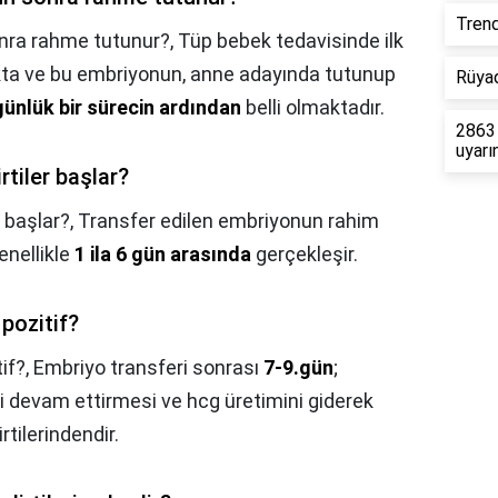
Trend
nra rahme tutunur?,
Tüp bebek tedavisinde ilk
kta ve bu embriyonun, anne adayında tutunup
Rüyad
günlük bir sürecin ardından
belli olmaktadır.
2863 
uyarı
rtiler başlar?
r başlar?,
Transfer edilen embriyonun rahim
enellikle
1 ila 6 gün arasında
gerçekleşir.
pozitif?
if?,
Embriyo transferi sonrası
7-9.gün
;
 devam ettirmesi ve hcg üretimini giderek
rtilerindendir.