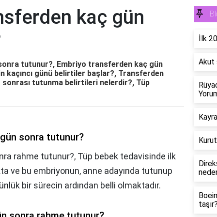
nsferden kaç gün
Bl
?
İlk 2
Akut 
sonra tutunur?, Embriyo transferden kaç gün
 kaçıncı günü belirtiler başlar?, Transferden
sonrası tutunma belirtileri nelerdir?, Tüp
Rüyad
Yorum
Kayra
 gün sonra tutunur?
Kurut
ra rahme tutunur?, Tüp bebek tedavisinde ilk
Direk
kta ve bu embriyonun, anne adayında tutunup
neden
lük bir sürecin ardından belli olmaktadır.
Boein
taşır
ün sonra rahme tutunur?