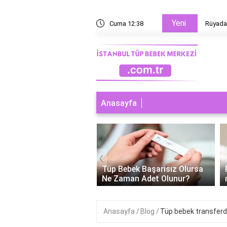
Yeni
?
Cuma 12:38
Rüyada 
Anasayfa
‹
ebek Cinsiyeti
Tüp Bebek Başarısız Olursa
enebilir Mi?
Ne Zaman Adet Olunur?
Anasayfa
Blog
Tüp bebek transferd