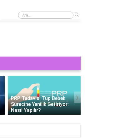
›
Rüyada Pis Hayvan Görmek - Anlamı ve Yorumları
›
PRP Tedavisi Tüp Bebek
Tüp Bebek 11 Gün Bet
Sürecine Yenilik Getiriyor:
Değerleri: Gebelik
Nasıl Yapılır?
Belirteçlerinin Anlamı