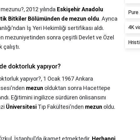
e mezunu?,
2012 yılında
Eskişehir Anadolu
Pure 
atik Bitkiler Bölümünden de mezun oldu
. Ayrıca
4K vi
ığı'ndan İş Yeri Hekimliği sertifikası aldı.
n mezuniyetinden sonra çeşitli Devlet ve Özel
Hristi
 çalıştı.
de doktorluk yapıyor?
ktorluk yapıyor?,
1 Ocak 1967 Ankara
isesi'nden
mezun
olduktan sonra Hacettepe
ndı. Eğitimini ingilizce sürdüren önlisansını
azi
Üniversitesi
Tıp Fakültesi'nden
mezun
oldu.
zkul, İstanbul'da ikamet etmektedir.
Herhangi