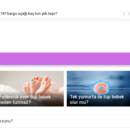
‹
Boeing 747 kargo uçağı kaç ton yük taşır?
PRP Tedavisi Tüp Bebe
Tek yumurta ile tüp bebek
Sürecine Yenilik Getiriy
olur mu?
Nasıl Yapılır?
mezunu?