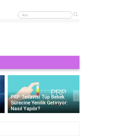
›
Boeing 747 kargo uçağı kaç ton yük taşır?
›
k
Tüp Bebek 11 Gün Beta HCG
or:
Değerleri: Gebelik
Tüp Bebek Cinsiye
Belirteçlerinin Anlamı
Belirlenebilir Mi?