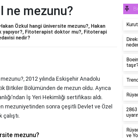
l ne mezunu?
Bl
Kurut
 Hakan Özkul hangi üniversite mezunu?, Hakan
 yapıyor?, Fitoterapist doktor mu?, Fitoterapi
edavisi nedir?
Direk
neden
Boein
taşır
e mezunu?, 2012 yılında Eskişehir Anadolu
Trend
tik Bitkiler Bölümünden de mezun oldu. Ayrıca
Rüyad
ığı'ndan İş Yeri Hekimliği sertifikası aldı.
n mezuniyetinden sonra çeşitli Devlet ve Özel
2863 
uyarı
 çalıştı.
Rüya
ersite mezunu?
ve Yo