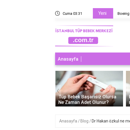
Yeni
kargo uçağı kaç ton yük taşır?
Cuma 03:31
Anasayfa
‹
Tüp Bebek Başarısız Olursa
Polikistik over tüp bebek
Ne Zaman Adet Olunur?
neden tutmaz?
Anasayfa
Blog
Dr Hakan özkul ne 