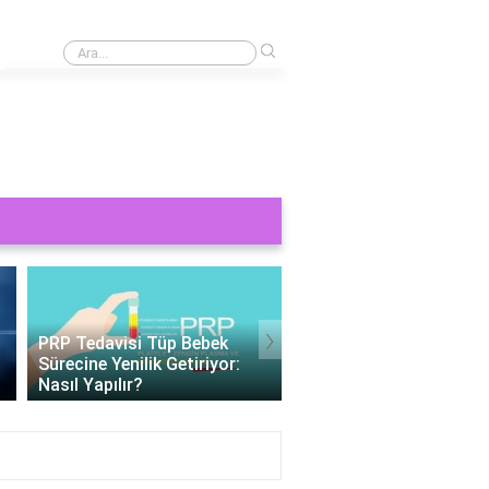
›
Direksiyon kutusu ve mafsal arızası neden olur?
›
Tüp Bebek 11 Gün Beta HCG
Değerleri: Gebelik
Tüp Bebek Cinsiyeti
Belirteçlerinin Anlamı
Belirlenebilir Mi?