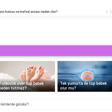
‹
yon kutusu ve mafsal arızası neden olur?
PRP Tedavisi Tüp Bebek
Tek yumurta ile tüp bebek
Sürecine Yenilik Getiriyor:
olur mu?
Nasıl Yapılır?
 kimlerde görülür?