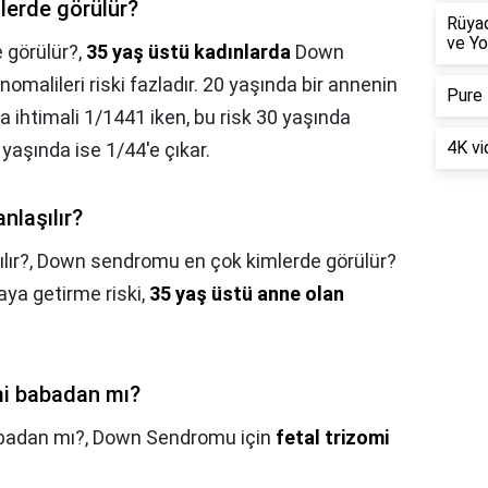
erde görülür?
Rüya
ve Yo
 görülür?,
35 yaş üstü kadınlarda
Down
alileri riski fazladır. 20 yaşında bir annenin
Pure 
htimali 1/1441 iken, bu risk 30 yaşında
4K vi
yaşında ise 1/44'e çıkar.
nlaşılır?
lır?,
Down sendromu en çok kimlerde görülür?
ya getirme riski,
35 yaş üstü anne olan
i babadan mı?
badan mı?,
Down Sendromu için
fetal trizomi