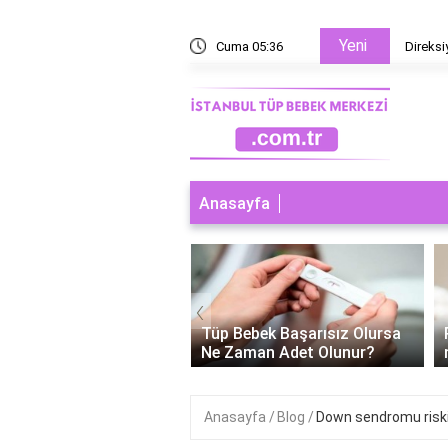
Yeni
 ve mafsal arızası neden olur?
Cuma 05:36
Direksi
Anasayfa
‹
ebek Başarısız Olursa
Polikistik over tüp bebek
man Adet Olunur?
neden tutmaz?
Anasayfa
Blog
Down sendromu riski