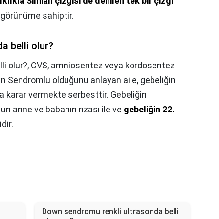
klıkla Simian çizgisi de denilen tek bir çizgi
r görünüme sahiptir.
 belli olur?
i olur?,
CVS, amniosentez veya kordosentez
n Sendromlu olduğunu anlayan aile, gebeliğin
 karar vermekte serbesttir. Gebeliğin
un anne ve babanın rızası ile ve
gebeliğin 22.
dir.
Down sendromu renkli ultrasonda belli