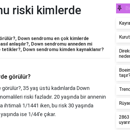
 riski kimlerde
Bl
Kayra
Kurut
örülür?, Down sendromu en çok kimlerde
asıl anlaşılır?, Down sendromu anneden mi
 tetikler?, Down sendromu kimden kaynaklanır?
Direk
neden
Boein
taşır
rde görülür?
görülür?, 35 yaş üstü kadınlarda Down
Trend
alileri riski fazladır. 20 yaşında bir annenin
Rüyad
htimali 1/1441 iken, bu risk 30 yaşında
yaşında ise 1/44'e çıkar.
2863 
uyarı