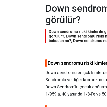
Down sendromu
görülür?
Down sendromu riski kimlerde g
görülür?, Down sendromu riski n
babadan mı?, Down sendromu ne
Down sendromu riski kimle
Down sendromu en çok kimlerde 
Sendromlu ve diğer kromozom anom
Down Sendrom'lu çocuk doğurma i
1/959'a, 40 yaşında 1/84'e ve 50 