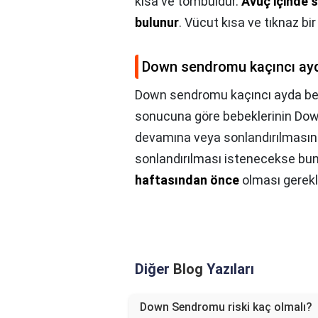
kısa ve tombuldur.
Avuç içinde sı
bulunur
. Vücut kısa ve tıknaz bi
Down sendromu kaçıncı ayda
Down sendromu kaçıncı ayda bell
sonucuna göre bebeklerinin Dow
devamına veya sonlandırılmasına
sonlandırılması istenecekse bun
haftasından önce
olması gerekli
Diğer
Blog
Yazıları
Down Sendromu riski kaç olmalı?