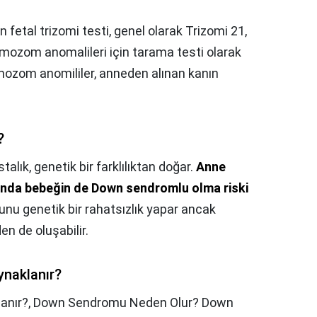
 fetal trizomi testi, genel olarak Trizomi 21,
omozom anomalileri için tarama testi olarak
romozom anomililer, anneden alınan kanın
?
talık, genetik bir farklılıktan doğar.
Anne
unda bebeğin de Down sendromlu olma riski
nu genetik bir rahatsızlık yapar ancak
 de oluşabilir.
naklanır?
anır?,
Down Sendromu Neden Olur? Down