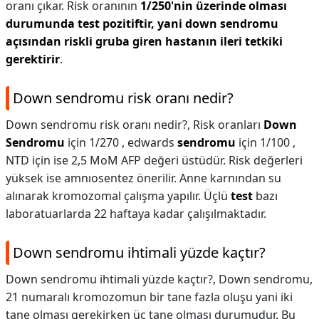
oranı çıkar. Risk oranının
1/250'nin üzerinde olması
durumunda test pozitiftir, yani down sendromu
açısından riskli gruba giren hastanın ileri tetkiki
gerektirir
.
Down sendromu risk oranı nedir?
Down sendromu risk oranı nedir?,
Risk oranları
Down
Sendromu
için 1/270 , edwards
sendromu
için 1/100 ,
NTD için ise 2,5 MoM AFP değeri üstüdür. Risk değerleri
yüksek ise amnıosentez önerilir. Anne karnından su
alınarak kromozomal çalışma yapılır. Üçlü
test
bazı
laboratuarlarda 22 haftaya kadar çalışılmaktadır.
Down sendromu ihtimali yüzde kaçtır?
Down sendromu ihtimali yüzde kaçtır?,
Down sendromu,
21 numaralı kromozomun bir tane fazla oluşu yani iki
tane olması gerekirken üç tane olması durumudur. Bu