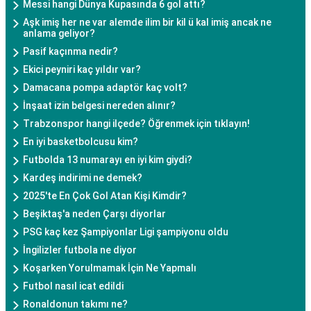
Messi hangi Dünya Kupasında 6 gol attı?
Aşk imiş her ne var alemde ilim bir kil ü kal imiş ancak ne
anlama geliyor?
Pasif kaçınma nedir?
Ekici peyniri kaç yıldır var?
Damacana pompa adaptör kaç volt?
İnşaat izin belgesi nereden alınır?
Trabzonspor hangi ilçede? Öğrenmek için tıklayın!
En iyi basketbolcusu kim?
Futbolda 13 numarayı en iyi kim giydi?
Kardeş indirimi ne demek?
2025'te En Çok Gol Atan Kişi Kimdir?
Beşiktaş'a neden Çarşı diyorlar
PSG kaç kez Şampiyonlar Ligi şampiyonu oldu
İngilizler futbola ne diyor
Koşarken Yorulmamak İçin Ne Yapmalı
Futbol nasıl icat edildi
Ronaldonun takımı ne?