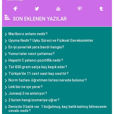
SON EKLENEN YAZILAR
Marlboro anlamı nedir?
Uyuma Nedir? Uyku Süreci ve Fiziksel Gereksinimler
En iyi yuvarlak yara bandı hangisi?
Yumurtalar nasıl çatlamaz?
Hepatit C yalancı pozitiflik nedir?
Tat 830 gram salça kaç kaşık eder?
Türkiye'de 11 cest saat kaç saattir?
Norm fazlası öğretmen listesi nerede bulunur?
Link bio ne işe yarar?
Jumanji 3 ne anlatıyor?
2 buten hangi izomeriye uğrar?
Denizde 3 balık var. 1 boğulmuş, kaç balık kalmış bilmecenin
cevabı nedir?