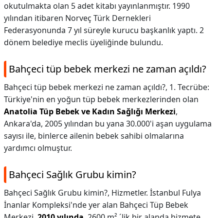
okutulmakta olan 5 adet kitabı yayınlanmıştır. 1990
yılından itibaren Norveç Türk Dernekleri
Federasyonunda 7 yıl süreyle kurucu başkanlık yaptı. 2
dönem belediye meclis üyeliğinde bulundu.
Bahçeci tüp bebek merkezi ne zaman açıldı?
Bahçeci tüp bebek merkezi ne zaman açıldı?,
1. Tecrübe:
Türkiye'nin en yoğun tüp bebek merkezlerinden olan
Anatolia Tüp Bebek ve Kadın Sağlığı Merkezi
,
Ankara'da, 2005 yılından bu yana 30.000'i aşan uygulama
sayısı ile, binlerce ailenin bebek sahibi olmalarına
yardımcı olmuştur.
Bahçeci Sağlık Grubu kimin?
Bahçeci Sağlık Grubu kimin?,
Hizmetler. İstanbul Fulya
İnanlar Kompleksi'nde yer alan Bahçeci Tüp Bebek
Merkezi,
2010 yılında
, 2600 m² ´lik bir alanda hizmete